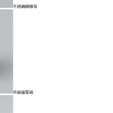
不銹鋼鉚螺母
外鋸齒緊縮