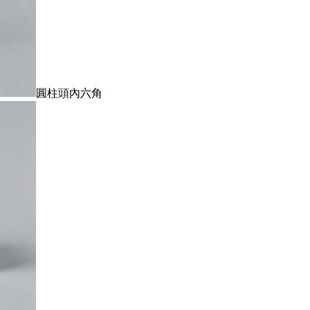
圓柱頭內六角