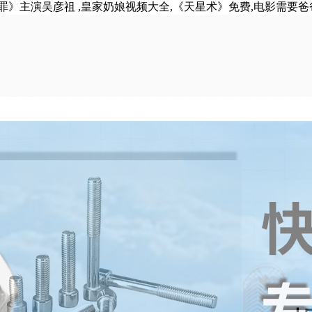
罪》主演吴彦祖 ,皇家奶娘视频大全,《天星术》免费,电影需要爸