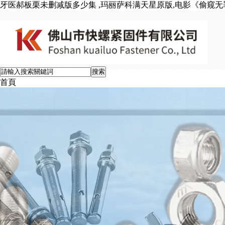
牙医郝板栗未删减版多少集 ,玛丽萨科满天星原版,电影《偷窥无
首頁
產品中心
核心優勢
專業制造
品質保證
物流庫存
先進管理
新聞資訊
行業動態
加入我們
人才理念
社會招聘
校園招聘
關于我們