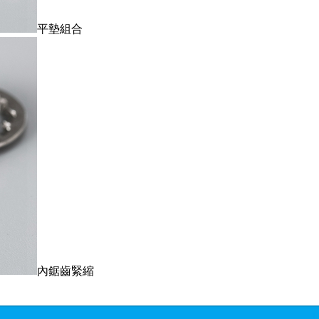
平墊組合
內鋸齒緊縮