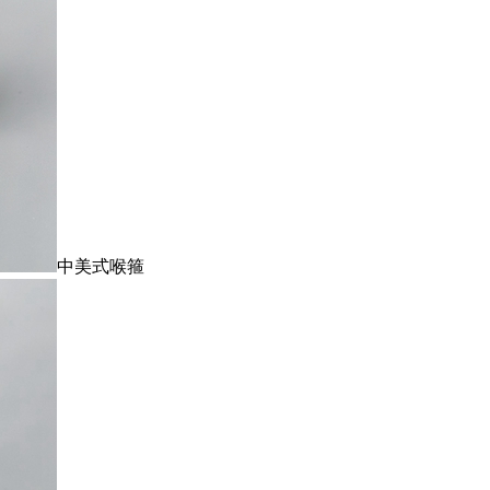
中美式喉箍